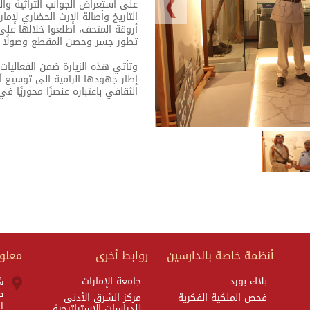
على استعراض الجوانب التراثية وا
التاريخ وأصالة الإرث الحضاري لإم
أروقة المتحف، اطلعوا خلالها عل
تطور جسر وحصن المقطع وصولًا إ
وتأتي هذه الزيارة ضمن الفعاليات
إطار جهودها الرامية الى توسيع آ
الثقافي باعتباره عنصرًا محوريًا في
أنظمة خاصة بالدارسين
روابط أخرى
معلوم
بلاك بورد
جامعة الإمارات
ش
صن
فحص الملكية الفكرية
مركز الشرق الأدنى
ا
للدراسات الإستراتيجية