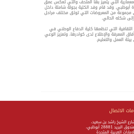
لمعمارية التي يتميز بها المتحف والتي تعكس عمق
ارة أبوظبي. وقد قام وفد الكلية بجولة شاملة داخل
ى مجموعة من المعروضات التي توثق مختلف مراحل
لى شكله الحالي.
 الثقافية التي تنظمها كلية الدفاع الوطني في
فاق المعرفة والإطلاع لدى كوادرها، وتعزيز الوعي
 بيئة العمل والتعليم.
ات الاتصال
ارع الشيخ راشد بن سعيد،
دوق البريد 28881 أبوظبي،
لامارات العربية المتحدة