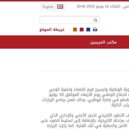
اثاء 16 يونيو 2026
10:46
English
خريطة الموقع
مكتب الخريجين
ية الوطنية وترسيخ قيم الانتماء وتنمية الوعي
بالإرث الثقافي للدولة، نظمت كلية الدفاع الوطني يوم الأربعاء الموافق 18 يونيو
المقطع في إمارة أبوظبي، وذلك ضمن برنامج الزيارات
ب الكلية.
لتطور التاريخي للدور الأمني والإداري الذي
مراحله التاريخية، بالإضافة إلى تسليط الضوء على
أمن والحماية في تلك الفترة. كما ركزت الزيارة