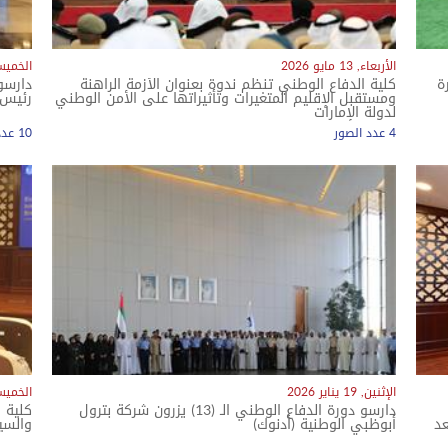
الأربعاء, 13 مايو 2026
الخميس, 07 ماي
ة
كلية الدفاع الوطني تنظم ندوة بعنوان الأزمة الراهنة
ومستقبل الإقليم المتغيرات وتأثيراتها على الأمن الوطني
رئيس م
لدولة الإمارات
4 عدد الصور
10 عدد الصور
معرض الصور
الإثنين, 19 يناير 2026
الخميس, 08 يناي
دارسو دورة الدفاع الوطني الـ (13) يزرون شركة بترول
كلية 
عد
أبوظبي الوطنية (أدنوك)
والسي