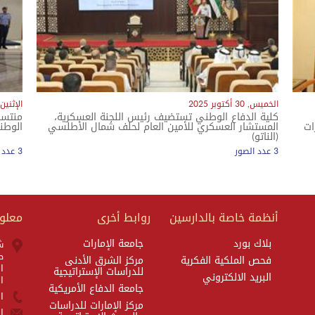
الخميس, 30 أكتوبر 2025
الإثنين, 22 سبتمبر 5
كلية الدفاع الوطني تستضيف رئيس اللجنة العسكرية،
منتسب
ات
المستشار العسكري للأمين العام لحلف شمال الأطلسي
الوطن
(الناتو)
3 عدد الصور
3 عدد الصور
معرض الصور
أنظمة خاصة بالدارسين
روابط أخرى
معلوم
بلاك بورد
جامعة الإمارات
ش
صن
فحص الملكية الفكرية
مركز الشرق الأدنى
ا
للدراسات الإستراتيجية
البريد الالكتروني
ا
جامعة الدفاع الأمريكية
ا
مركز الإمارات للدراسات
ا