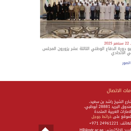
202
و دورة الدفاع الوطني الثالثة عشر يزورون المجلس
ي الاتحادي
معرض الصور
ات الاتصال
ارع الشيخ راشد بن سعيد،
دوق البريد 28881 أبوظبي،
لامارات العربية المتحدة
لموقع على
خرائط جوجل
لهاتف:
971 24961221+
لبريد الإلكتروني:
HR@ndc.ac.ae